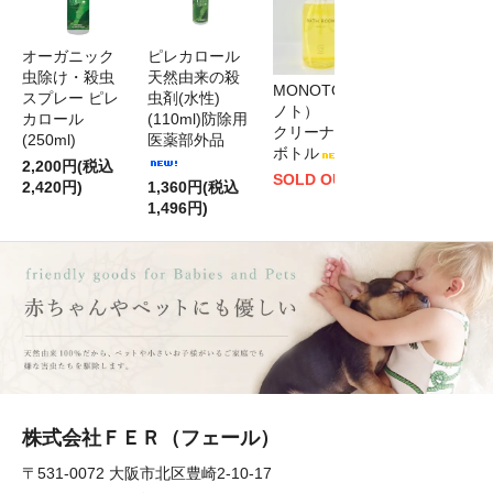
オーガニック
ピレカロール
ユーカロー
虫除け・殺虫
天然由来の殺
ル 床用・フ
MONOTO（モ
スプレー ピレ
虫剤(水性)
ローリング
ノト） バス
カロール
(110ml)防除用
用・天然ワッ
クリーナー
(250ml)
医薬部外品
クス
ボトル
2,200円(税込
2,780円(税込
SOLD OUT
2,420円)
1,360円(税込
3,058円)
1,496円)
株式会社ＦＥＲ（フェール）
〒531-0072 大阪市北区豊崎2-10-17